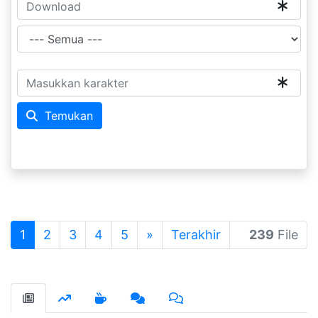
Temukan
1
2
3
4
5
»
Terakhir
239
File