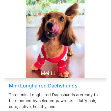
s
Cane Corso Puppies
 areready to
READY CANE CORSO PUPPIES 3 MONT
luffy hair,
range (Harga bisa di negosiasikan) Su
pertamaWorming (Obat cacing) Flea Con