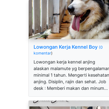
Lowongan Kerja Kennel Boy
(0
komentar
)
Lowongan kerja kennel anjing
alaskan malamute yg berpengalama
minimal 1 tahun. Mengerti kesehata
anjing. Disiplin, rajin dan sehat. Job
desk : Memberi makan dan minum...