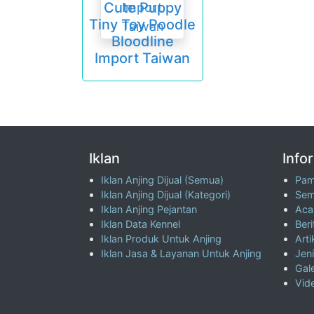
Cute Puppy
Tiny Toy Poodle
Bloodline
Import Taiwan
Iklan
Info
Iklan Anjing Dijual (Semua)
Pam
Iklan Anjing Dijual (Kategori)
Sem
Iklan Anjing Pejantan
Aca
Iklan Data Kennel
Beri
Iklan Produk Untuk Anjing
Arti
Iklan Jasa & Layanan Untuk Anjing
Jeni
Gale
Vid