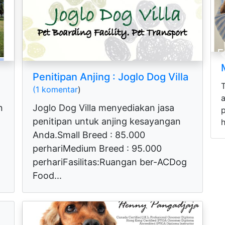
Mini Longhaired Dachshunds
Penitipan Anjing : Joglo Dog Villa
Three mini Longhaired Dachshunds
(1 komentar
)
areready to be rehomed by selected
n
Joglo Dog Villa menyediakan jasa
pawrents - fluffy hair, cute, active,
penitipan untuk anjing kesayangan
healthy, and...
Anda.Small Breed : 85.000
perhariMedium Breed : 95.000
perhariFasilitas:Ruangan ber-ACDog
Food...