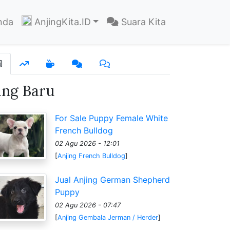
nda
AnjingKita.ID
Suara Kita
ang Baru
For Sale Puppy Female White
French Bulldog
02 Agu 2026 - 12:01
[
Anjing French Bulldog
]
Jual Anjing German Shepherd
Puppy
02 Agu 2026 - 07:47
[
Anjing Gembala Jerman / Herder
]