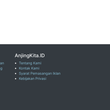
AnjingKita.ID
wan
Tentang Kami
ng
Kontak Kami
Syarat Pemasangan Iklan
Kebijakan Privasi