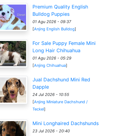
Premium Quality English
Bulldog Puppies
01 Agu 2026 - 09:37
[
Anjing English Bulldog
]
For Sale Puppy Female Mini
Long Hair Chihuahua
01 Agu 2026 - 05:29
[
Anjing Chihuahua
]
Jual Dachshund Mini Red
Dapple
24 Jul 2026 - 10:55
[
Anjing Miniature Dachshund /
Teckel
]
Mini Longhaired Dachshunds
23 Jul 2026 - 20:40