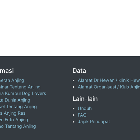
rmasi
Data
eran Anjing
Alamat Dr Hewan / Klinik He
inar Tentang Anjing
Alamat Organisasi / Klub Anji
ra Kumpul Dog Lovers
Lain-lain
ta Dunia Anjing
kel Tentang Anjing
Unduh
s Anjing Ras
FAQ
ri Foto Anjing
Jajak Pendapat
eo Tentang Anjing