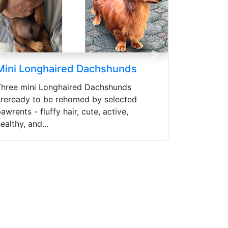
Previous
Next
Cane Corso Puppies
READY CANE CORSO PUPPIES 3
MONTHS Price range (Harga bisa di
negosiasikan) Sudah Vaksin
pertamaWorming (Obat cacing) Flea
Control...