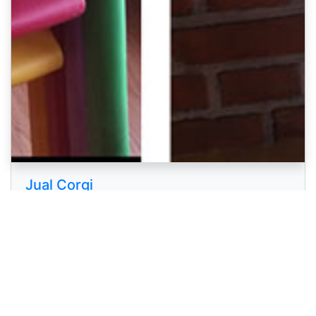
Jual Corgi
MINI CORGI WARNA : 3 COLOR, SABLE
BULU SUPER TEBAL, SHORT NOSE, SHORT
FEET PROMO SUPER MURAHHARGA
DISCONT 50 % HABISIN STOK YANG ADA
TERBATAS SIAPA CEPAT DAPAT Dijual mini
corgi...